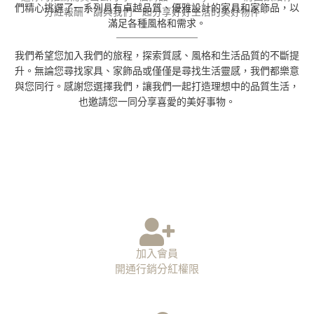
們精心挑選了一系列具有卓越品質、優雅設計的家具和家飾品，以
分紅報酬，請與我們一起分享好好生活的美好物件。
滿足各種風格和需求。
我們希望您加入我們的旅程，探索質感、風格和生活品質的不斷提
升。無論您尋找家具、家飾品或僅僅是尋找生活靈感，我們都樂意
與您同行。感謝您選擇我們，讓我們一起打造理想中的品質生活，
也邀請您一同分享喜愛的美好事物。
加入會員
開通行銷分紅權限