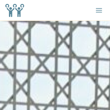
跳
至
主
要
內
容