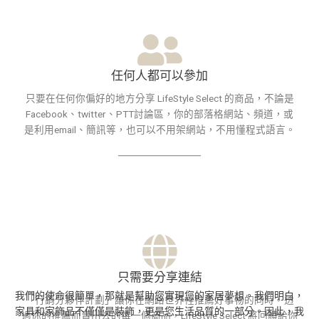
任何人都可以參加
只要在任何你偏好的地方分享 LifeStyle Select 的商品，不論是
Facebook、twitter、PTT討論區，你的部落格網站、頻道，或
是利用email、簡訊等，也可以不用架網站，不用懂程式語言。
只需要分享連結
我們的使命很簡單，那就是幫助您實現您的家居夢想。我們明白，
「行銷分夥伴計劃」讓你在網路世界裡推薦好事物的同時，透
家具和家飾品不僅僅是裝飾，更是您生活品質的一部分。因此，我
過你的推薦而賣出去的每一個商品，LifeStyle Select 將回饋給你