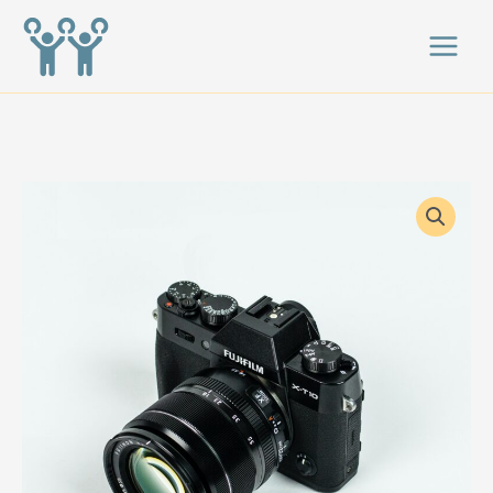
跳
至
主
要
Fujifilm
內
X-
容
T10
數
量